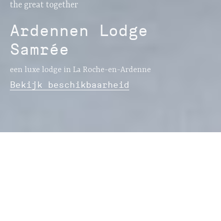
the great together
Ardennen Lodge
Samrée
een luxe lodge in La Roche-en-Ardenne
Bekijk beschikbaarheid
Luxe lodge met Scandic feeling.
Zuivere lijnen, domein van 80 are rust.
557m boven de zeespiegel.